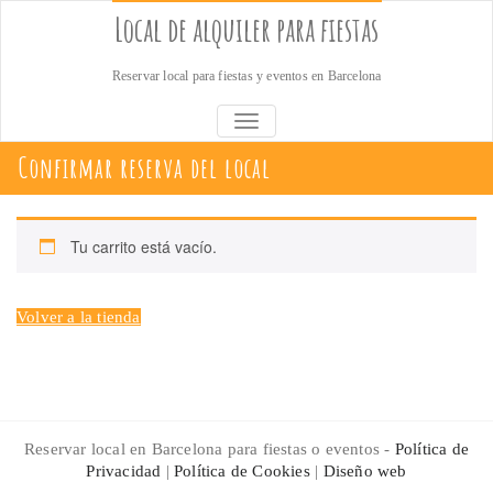
Saltar
Local de alquiler para fiestas
al
contenido
Reservar local para fiestas y eventos en Barcelona
ALTERNAR NAVEGACIÓN
Confirmar reserva del local
Tu carrito está vacío.
Volver a la tienda
Reservar local en Barcelona para fiestas o eventos -
Política de
Privacidad
|
Política de Cookies
|
Diseño web